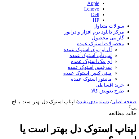
Apple
Lenovo
Dell
HP
سوالات متداول
مرکز دانلود نرم افزار و درایور
گارانتی محصول
محصولات استوک عمده
آل این وان استوک عمده
لپ تاپ استوک عمده
آی مک استوک عمده
سرفیس استوک عمده
مینی کیس استوک عمده
مانیتور استوک عمده
خرید اقساطی
طرح تعویض کالا
صفحه اصلی
/
دسته‌بندی نشده
/
لپتاپ استوک دل بهتر است یا اچ
پی؟
حالت مطالعه
لپتاپ استوک دل بهتر است یا