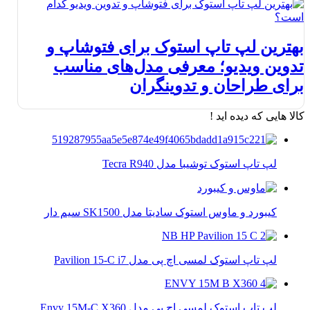
بهترین لپ تاپ استوک برای فتوشاپ و
تدوین ویدیو؛ معرفی مدل‌های مناسب
برای طراحان و تدوینگران
کالا هایی که دیده اید !
لپ تاپ استوک توشیبا مدل Tecra R940
کیبورد و ماوس استوک سادیتا مدل SK1500 سیم دار
لپ تاپ استوک لمسی اچ پی مدل Pavilion 15-C i7
لپ تاپ استوک لمسی اچ پی مدل Envy 15M-C X360