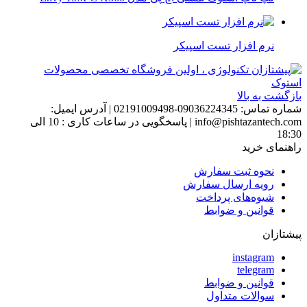
نرم افزار تست اسپیکر
بازگشت به بالا
شماره تماس:
09036224345-02191009498
|
آدرس ایمیل:
info@pishtazantech.com
|
پاسخگویی در ساعات کاری : 10 الی
18:30
راهنمای خرید
نحوه ثبت سفارش
رویه ارسال سفارش
شیوه‌های پرداخت
قوانین و ضوابط
پیشتازان
instagram
telegram
قوانین و ضوابط
سوالات متداول