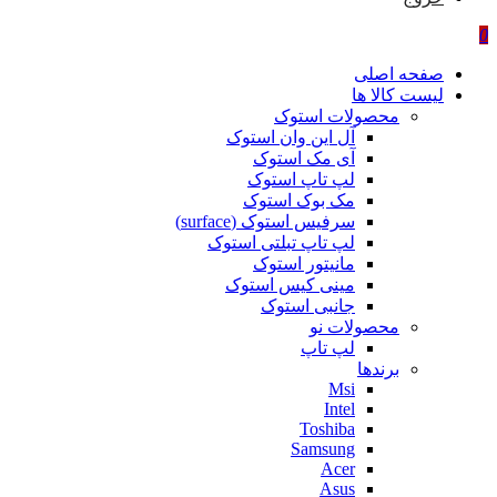
0
صفحه اصلی
لیست کالا ها
محصولات استوک
آل این وان استوک
آی مک استوک
لپ تاپ استوک
مک بوک استوک
سرفیس استوک (surface)
لپ تاپ تبلتی استوک
مانیتور استوک
مینی کیس استوک
جانبی استوک
محصولات نو
لپ تاپ
برندها
Msi
Intel
Toshiba
Samsung
Acer
Asus