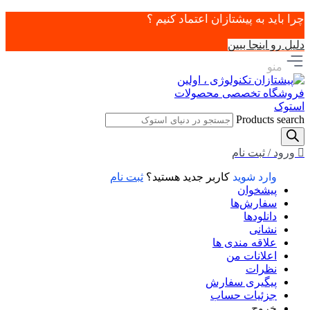
چرا باید به پیشتازان اعتماد کنیم ؟
دلیل رو اینجا ببین
منو
Products search
ورود / ثبت نام
وارد شوید
کاربر جدید هستید؟
ثبت نام
پیشخوان
سفارش‌ها
دانلودها
نشانی
علاقه مندی ها
اعلانات من
نظرات
پیگیری سفارش
جزئیات حساب
خروج