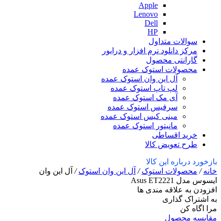
Apple
Lenovo
Dell
HP
سوالات متداول
مرکز دانلود نرم افزار و درایور
گارانتی محصول
محصولات استوک عمده
آل این وان استوک عمده
لپ تاپ استوک عمده
آی مک استوک عمده
سرفیس استوک عمده
مینی کیس استوک عمده
مانیتور استوک عمده
خرید اقساطی
طرح تعویض کالا
بازخورد درباره این کالا
خانه
/
محصولات استوک
/
آل این وان استوک
/
آل این وان
ایسوس مدل Asus ET2221
افزودن به علاقه مندی ها
به اشتراک گذاری
مرا اگاه کن
مقایسه محصول