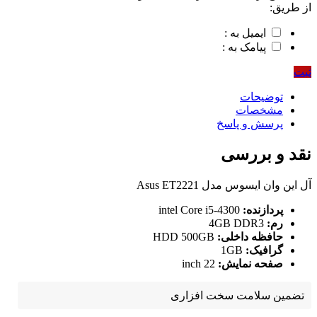
از طریق:
ایمیل به :
پیامک به :
ثبت
توضیحات
مشخصات
پرسش و پاسخ
نقد و بررسی
آل این وان ایسوس مدل Asus ET2221
پردازنده:
intel Core i5-4300
رم:
4GB DDR3
حافظه داخلی:
HDD 500GB
گرافیک:
1GB
صفحه نمایش:
22 inch
تضمین سلامت سخت افزاری