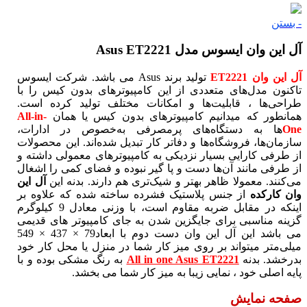
- بستن
آل این وان ایسوس مدل Asus ET2221
آل این وان ET2221
تولید برند Asus می باشد. شرکت ایسوس
تاکنون مدل‌های متعددی از این کامپیوترهای بدون کیس را با
طراحی‌ها ، قابلیت‌ها و امکانات مختلف تولید کرده است.
همانطور که میدانیم کامپیوترهای بدون کیس یا همان
All-in-
One
ها به دستگاه‌های پرمصرفی به‌خصوص در ادارات،
سازمان‌ها، فروشگاه‌ها و دفاتر کار تبدیل شده‌اند. این محصولات
از طرفی کارایی بسیار نزدیکی به کامپیوترهای معمولی داشته و
از طرفی مانند آن‌ها دست و پا گیر نبوده و فضای کمی را اشغال
می‌کنند. معمولا ظاهر بهتر و شیک‌تری هم دارند. بدنه این
آل این
وان کارکده
از جنس پلاستیک فشرده ساخته شده که علاوه بر
اینکه در مقابل ضربه مقاوم است، با وزنی معادل 9 کیلوگرم
گزینه مناسبی برای جایگزین شدن به جای کامپیوتر های قدیمی
می باشد این آل این وان دست دوم با ابعاد79 × 437 × 549
میلی‌متر میتواند بر روی میز کار شما در منزل یا محل کار خود
بدرخشد. بدنه
All in one Asus ET2221
به رنگ مشکی بوده و با
پایه اصلی خود ، نمایی زیبا به میز کار شما می بخشد.
صفحه نمایش