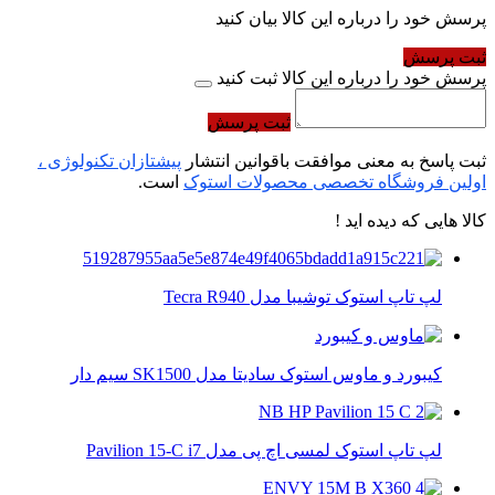
پرسش خود را درباره این کالا بیان کنید
ثبت پرسش
پرسش خود را درباره این کالا ثبت کنید
ثبت پرسش
ثبت پاسخ به معنی موافقت باقوانین انتشار
پیشتازان تکنولوژی ،
اولین فروشگاه تخصصی محصولات استوک
است.
کالا هایی که دیده اید !
لپ تاپ استوک توشیبا مدل Tecra R940
کیبورد و ماوس استوک سادیتا مدل SK1500 سیم دار
لپ تاپ استوک لمسی اچ پی مدل Pavilion 15-C i7