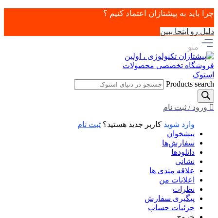
چرا باید به پیشتازان اعتماد کنیم ؟
دلیل رو اینجا ببین
منو
Products search
ورود / ثبت نام
وارد شوید
کاربر جدید هستید؟
ثبت نام
پیشخوان
سفارش‌ها
دانلودها
نشانی
علاقه مندی ها
اعلانات من
نظرات
پیگیری سفارش
جزئیات حساب
خروج