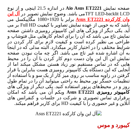
صفحه ‌نمایش
Aio Asus ET2221
در اندازه 21.5 اینچی و از نوع
TFT LED-backlit LCDمی باشد. وضوح نمایش تصویر در
آل این
وان کارکرده Asus ET2221
برابر با 1920×1080 مگاپیکسل می
باشد که به خوبی از عهده نمایش تصاویر با کیفیت Full HD بر می
آید. یکی دیگر از ویژگی های این کامپیوتر رومیزی داشتن صفحه
نمایش تاچ می باشد که آن را برای انجام کارهایی مثل فتوشاپ و
طراحی بی نظیر کرده است و کیفیت لازم برای کار کردن در
شرایط مختلف را در اختیار کاربر میگذارد. البته مدلی که در اینجا
به آن اشاره شده غیر تاچ می باشد. اگر چه مات نبودن صفحه
نمایش این آل این وان دست دوم کار کردن با آن را در محیط
هایی که در تماس مستقیم نور زیاد هستن مشکل میکند اما از
آنجایی که این دستگاه یک کامپیوتر رومیزی هست بنابراین با قرار
گرفتن در زاویه مناسب بر روی میز کار از یک سو و با استفاده از
تنظیمات حسگر نور محیط به راحتی میتوانید آن را در تمام طول
روز و در محیط‌های پرنور استفاده کنید. یکی دیگر از ویژگی های
کامپیوتر رومیزی Asus ET2221
وبکم آن می باشد که امکان
برقراری تماس تصویری و شرکت در جلسات و کنفرانس های
آنلاین و غیر حضوری را با کیفیت HD برای کاربر فراهم میکند.
کیبورد و موس