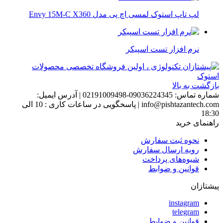
لپ تاپ استوک لمسی اچ پی مدل Envy 15M-C X360
نرم افزار تست اسپیکر
بازگشت به بالا
شماره تماس:
09036224345-02191009498
|
آدرس ایمیل:
info@pishtazantech.com
|
پاسخگویی در ساعات کاری : 10 الی
18:30
راهنمای خرید
نحوه ثبت سفارش
رویه ارسال سفارش
شیوه‌های پرداخت
قوانین و ضوابط
پیشتازان
instagram
telegram
قوانین و ضوابط