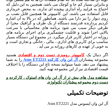
و بنابراین بسیار کم‌ جا و کوچک می باشد. همچنین به این دلیل که
احتیاج به فرایند راه‌ اندازی پیچیده ‌ای ندارند، به محض خریداری
قابل استفاده می ‌باشند. این کامپیوتر ها همچنین قابل نصب بر
روی دیوار را نیز دارا می باشند. همانطور که در بالا به آن اشاره
کردیم پردازنده قدرتمند دستگاه از یک طرف و گرافیک مجزا از
طرفی دیگر سبب می شود برنامه های محاسباتی با سرعت
بالایی اجرا شوند و قابلیت چشمگیری برای اجرای برنامه های
روزانه در اختیار کاربر قرار میگیرد. در مجموع این دستگاه بسیار
مناسب برای کاربری های اداری ، مالی ، خانگی و تجاری است و
به خوبی از عهده ی کارهای روزانه بر می آید .
اگر دنبال یک
کامپیوتر رومیزی دست دوم و اقتصادی
هستید
مجموعه پیشتازان
آل این وان کارکده Asus ET2221
را به شما
پیشنهاد می دهد. شما میتوانید نسخه تاچ این دستگاه را با اختلاف
قیمت اقتصادی نیز از این مجموعه تهیه کنید.
مشاهده مدل های بیش تر از آل این وان های استوک ، کارکرده و
دست دوم مجموعه پیشتازان تکنولوژی
توضیحات تکمیلی
آل این وان ایسوس مدل Asus ET2221