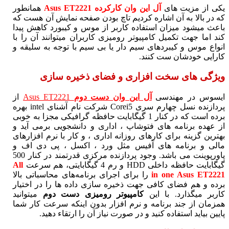
یکی از مزیت های
آل این وان کارکرده Asus ET2221
همانطور
که در بالا به آن اشاره کردیم تاچ بودن صفحه نمایش آن هست که
باعث میشود میزان استفاده کاربر از موس و کیبورد کاهش پیدا
کند اما جهت تکمیل کامپیوتر رومیزی کاربران میتوانند آن را با
انواع موس و کیبردهای سیم دار یا بی سیم با توجه به سلیقه و
کارایی خودشان ست کنند.
ویژگی های سخت افزاری و فضای ذخیره سازی
ایسوس در مهندسی
آل این وان دست دوم
Asus ET2221
از
پردازنده نسل چهارم سری Corei5 شرکت نام آشنای intel بهره
برده است که در کنار 1 گیگابایت حافظه گرافیکی مجزا به خوبی
از عهده برنامه های فتوشاپ ، اداری و دانشجویی برمی آید و
بهترین گزینه برای کارهای روزانه اداری ، و کار با نرم افزارهای
مالی و برنامه های آفیس مثل ورد ، اکسل ، پی دی اف و
پاورپوینت می باشد. وجود پردازنده مرکزی قدرتمند در کنار 500
گیگابایت حافظه داخلی HDD و رم 4 گیگابایتی، هم سرعت
All
in one Asus ET2221
را برای اجرای برنامه‌های محاسباتی بالا
برده و هم فضای کافی جهت ذخیره سازی داده ها را در اختیار
کاربر میگذارد. با این
کامپیوتر رومیزی دست دوم
میتوانید
همزمان از جند برنامه و نرم افزار بدون اینکه سرعت کار شما
پایین بیاید استفاده کنید و در صورت نیاز آن را ارتقاء دهید.