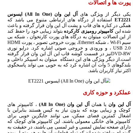
پورت ها و اتصالات
یکی دیگر از ویژگی های
آل این وان (All In One) ایسوس
ET2221
استفاده از درگاه های ارتباطی متنوع می باشد که
همگی در کناره های قاب و پشت آل این وان قرار گرفته و باعث
شده این
کامپیوتر رومیزی کارکرده
بتواند زیبایی خود را حفظ کند
از این اتصالات میتوان به درگاه های پورت کارتخوان ، شبکه بی
سیم Wi-Fi ، شبکه Ethernet، پورت خروجی تصویر ، پورت HDMI
، USB 2.0 و ورودی و خروجی صوتی اشاره کرد. درایو نوری
DVD-RWنیز در قسمت گوشه قاب این آل این وان قرار گرفته
است.از دیگر ویژگی های این دستگاه میتوان به اسپیکر داخلی و
بلندگوهای 5 وات آن اشاره کرد که به خوبی می تواند پاسخگوی
اکثر نیاز کاربران باشد.
عملکرد و حوزه کاری
آل این وان
یا همان
آل این وان (All In One)
، کامپیوتر های
کوچک و زیبایی بوده که بدون نیاز به کیس هستند بنابراین با
اشغال کمترین فضای ممکن، می ‌توانند جایگزین خوبی برای
کامپیوتر های خانگی معمولی باشند. این کامپیوتر های کوچک که
دارای صفحه نمایش لمسی و غیر لمسی می ‌باشند، در حقیقت به
گونه‌ ای ساخته شده ‌اند که تمام قطعات آن‌ ها به هم متصل بوده