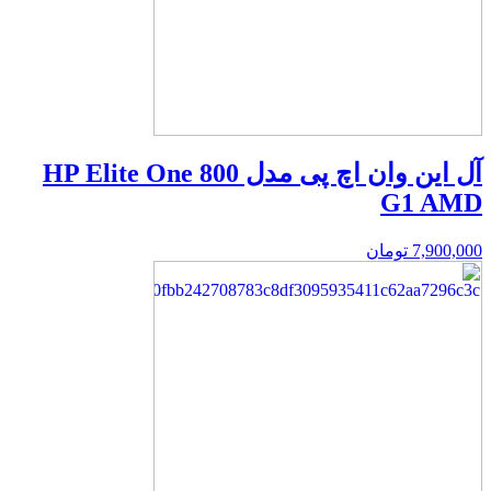
آل این وان اچ پی مدل HP Elite One 800
G1 AMD
7,900,000
تومان