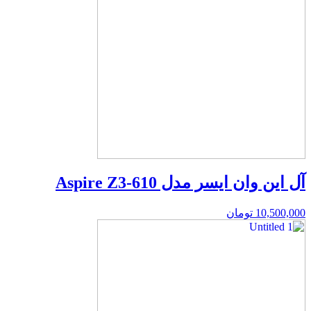
آل این وان ایسر مدل Aspire Z3-610
10,500,000
تومان