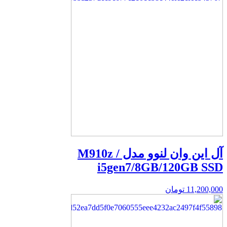
آل این وان لنوو مدل M910z /
i5gen7/8GB/120GB SSD
11,200,000
تومان