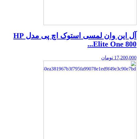
آل این وان لمسی استوک اچ پی مدل HP
Elite One 800...
17,200,000
تومان