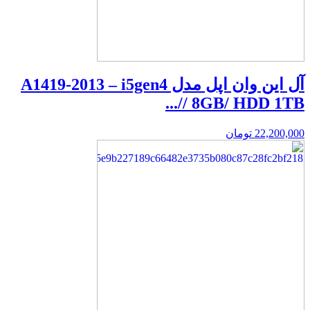
آل این وان اپل مدل A1419-2013 – i5gen4
/ 8GB/ HDD 1TB/...
22,200,000
تومان