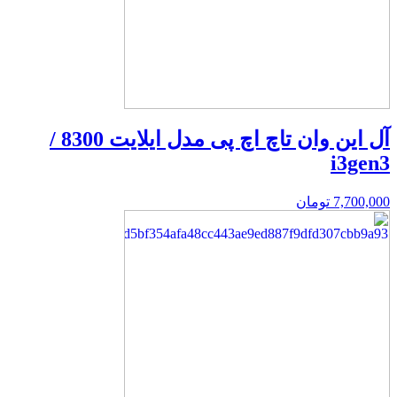
آل این وان تاچ اچ پی مدل ایلایت 8300 /
i3gen3
7,700,000
تومان