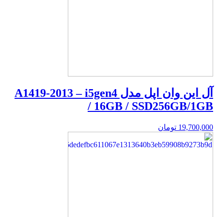
آل این وان اپل مدل A1419-2013 – i5gen4
/ 16GB / SSD256GB/1GB
19,700,000
تومان