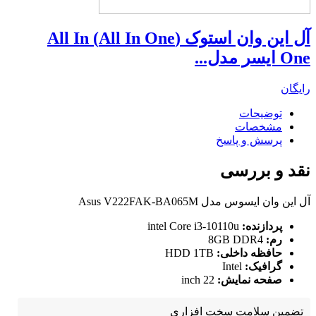
آل این وان استوک (All In One) All In
One ایسر مدل...
رایگان
توضیحات
مشخصات
پرسش و پاسخ
نقد و بررسی
آل این وان ایسوس مدل Asus V222FAK-BA065M
پردازنده:
intel Core i3-10110u
رم:
8GB DDR4
حافظه داخلی:
HDD 1TB
گرافیک:
Intel
صفحه نمایش:
22 inch
تضمین سلامت سخت افزاری