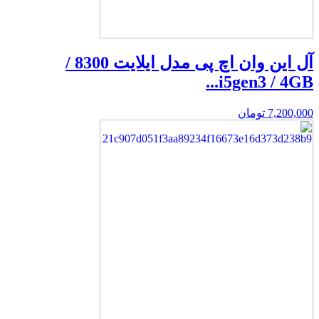
آل این وان اچ پی مدل ایلایت 8300 /
i5gen3 / 4GB...
7,200,000
تومان