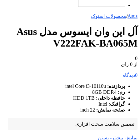
Asus
/
محصولات استوک
آل این وان ایسوس مدل Asus
V222FAK-BA065M
0
از 0 رای
0
دیدگاه
پردازنده:
intel Core i3-10110u
رم:
8GB DDR4
حافظه داخلی:
HDD 1TB
گرافیک:
Intel
صفحه نمایش:
22 inch
تضمین سلامت سخت افزاری
نمایش بیشتر
- بستن