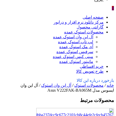
0
صفحه اصلی
مرکز دانلود نرم افزار و درایور
گارانتی محصول
محصولات استوک عمده
آل این وان استوک عمده
لپ تاپ استوک عمده
آی مک استوک عمده
سرفیس استوک عمده
مینی کیس استوک عمده
مانیتور استوک عمده
خرید اقساطی
طرح تعویض کالا
بازخورد درباره این کالا
خانه
/
محصولات استوک
/
آل این وان استوک
/
آل این وان
ایسوس مدل Asus V222FAK-BA065M
محصولات مرتبط