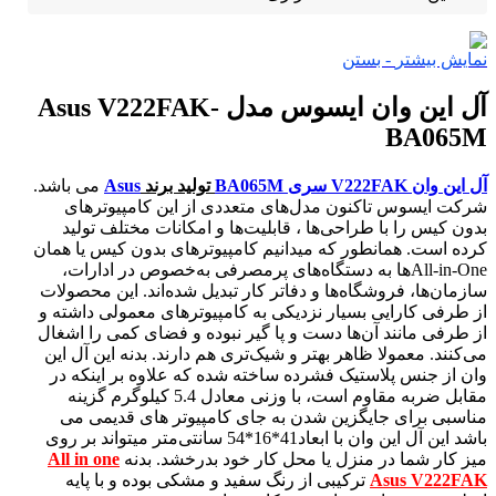
نمایش بیشتر
- بستن
آل این وان ایسوس مدل Asus V222FAK-
BA065M
آل این وان V222FAK سری BA065M
تولید برند
Asus
می باشد.
شرکت ایسوس تاکنون مدل‌های متعددی از این کامپیوترهای
بدون کیس را با طراحی‌ها ، قابلیت‌ها و امکانات مختلف تولید
کرده است. همانطور که میدانیم کامپیوترهای بدون کیس یا همان
All-in-Oneها به دستگاه‌های پرمصرفی به‌خصوص در ادارات،
سازمان‌ها، فروشگاه‌ها و دفاتر کار تبدیل شده‌اند. این محصولات
از طرفی کارایی بسیار نزدیکی به کامپیوترهای معمولی داشته و
از طرفی مانند آن‌ها دست و پا گیر نبوده و فضای کمی را اشغال
می‌کنند. معمولا ظاهر بهتر و شیک‌تری هم دارند. بدنه این آل این
وان از جنس پلاستیک فشرده ساخته شده که علاوه بر اینکه در
مقابل ضربه مقاوم است، با وزنی معادل 5.4 کیلوگرم گزینه
مناسبی برای جایگزین شدن به جای کامپیوتر های قدیمی می
باشد این آل این وان با ابعاد41*16*54 سانتی‌متر میتواند بر روی
میز کار شما در منزل یا محل کار خود بدرخشد. بدنه
All in one
Asus V222FAK
ترکیبی از رنگ سفید و مشکی بوده و با پایه