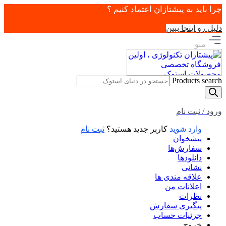
چرا باید به پیشتازان اعتماد کنیم ؟
دلیل رو اینجا ببین
منو
Products search
ورود / ثبت نام
وارد شوید
کاربر جدید هستید؟
ثبت نام
پیشخوان
سفارش‌ها
دانلودها
نشانی
علاقه مندی ها
اعلانات من
نظرات
پیگیری سفارش
جزئیات حساب
خروج