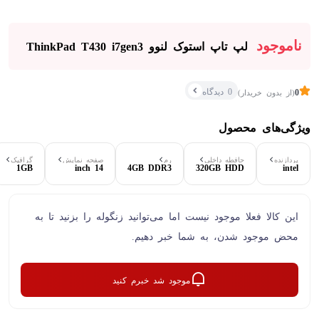
ناموجود
لپ تاپ استوک لنوو ThinkPad T430 i7gen3
0 دیدگاه
0
(از بدون خریدار)
ویژگی‌های محصول
پردازنده
حافطه داخلی
رم
صفحه نمایش
گرافیک
1GB
14 inch
4GB DDR3
320GB HDD
intel
این کالا فعلا موجود نیست اما می‌توانید زنگوله را بزنید تا به
محض موجود شدن، به شما خبر دهیم.
موجود شد خبرم کنید