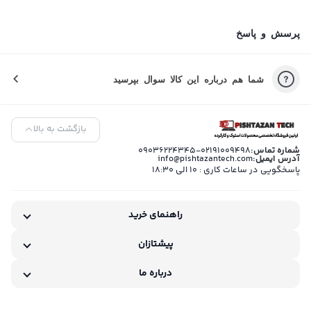
پرسش و پاسخ
شما هم درباره این کالا سوال بپرسید
بازگشت به بالا
شماره تماس:
09036224345-02191009498
آدرس ایمیل:
info@pishtazantech.com
پاسخگویی در ساعات کاری : 10 الی 18:30
راهنمای خرید
پیشتازان
درباره ما