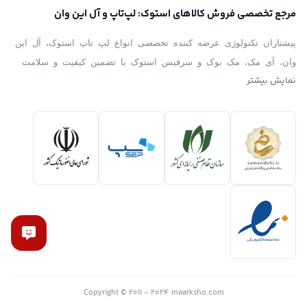
مرجع تخصصی فروش کالاهای استوک: لپ‌تاپ و آل این وان
پیشتازان تکنولوژی عرضه کننده تخصصی انواع لپ تاپ استوک، آل این
وان، آی مک، مک بوک و سرفیس استوک با تضمین کیفیت و سلامت
نمایش بیشتر
کالا است. ما با ارائه محصولات برندهای معتبر جهانی، امکان خرید
تجهیزات دیجیتال حرفه‌ای را با قیمت مناسب فراهم کرده‌ایم.
تلاش ما ارائه مشاوره دقیق، انتخاب هوشمندانه و تجربه خریدی مطمئن
برای کاربران خانگی، دانشجویان و کسب و کارها است.
با بررسی و تست دقیق محصولات، همراه شما برای انتخاب بهترین
سیستم متناسب با نیازتان هستیم.
Copyright © 2011 - 2024 maarksho.com