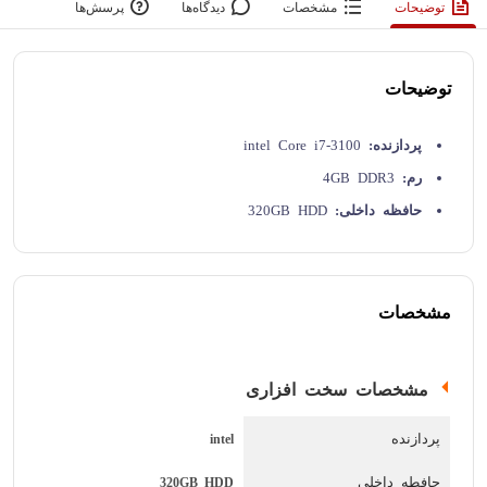
توضیحات
مشخصات
دیدگاه‌ها
پرسش‌ها
توضیحات
پردازنده:
intel Core i7-3100
رم:
4GB DDR3
حافظه داخلی:
320GB HDD
گرافیک:
1GB
صفحه نمایش:
14 inch
مشخصات
وضعیت کارکرد : کارکرده
یکی از دیگر از لپتاپ های 14 اینچی سری T لنوو، T430S نام
مشخصات سخت افزاری
دارد. مدل های سری T برای کسب و کار و بیزینس همیشه
انتخاب مناسبی بوده زیرا زبان طراحی ساده و مشترک خانواده T
پردازنده
intel
از مدل T400 تا T480 حفظ شده و در هر مدل تنها تغییراتی در
حافطه داخلی
320GB HDD
سخت افزار و بدنه صورت می گیرد .قوی و قابل اعتماد بودن از