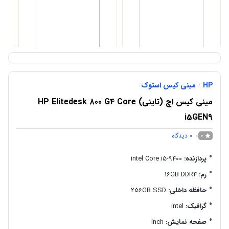
مینی کیس استوک اچ پی
مینی کیس لنوو ThinkPad
می
مدل Prodesk 600 G4
M73
00
HP
مینی کیس استوک
/
33,000,000
تومان
رایگان
مینی کیس اچ (تاینی) HP Elitedesk 800 G4 Core
i5GEN9
0
دیدگاه
0
پردازنده:
intel Core i5-9400
رم:
16GB DDR4
حافظه داخلی:
256GB SSD
گرافیک:
intel
صفحه نمایش:
inch