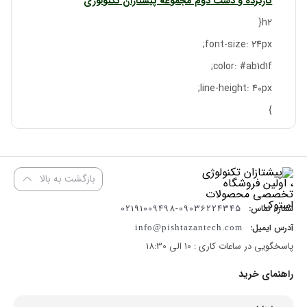
کارکرده و دست دوم مجموعه پیشتازان تکنولوژی
h2{
font-size: 24px;
color: #ab1d1f;
line-height: 40px;
}
بازگشت به بالا
09036224345-02191009498
شماره تماس:
آدرس ایمیل:
info@pishtazantech.com
پاسخگویی در ساعات کاری : 10 الی 18:30
راهنمای خرید