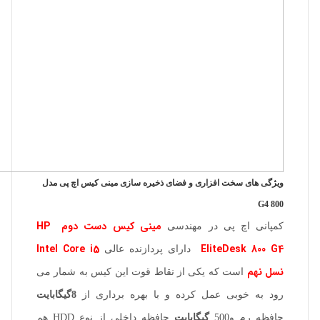
ویژگی های سخت افزاری و فضای ذخیره سازی مینی کیس اچ پی مدل
800 G4
مینی کیس دست دوم HP
کمپانی اچ پی در مهندسی
Intel Core i5
EliteDesk 800 G4
دارای پردازنده عالی
نسل نهم
است که یکی از نقاط قوت این کیس به شمار می
رود به خوبی عمل کرده و با بهره برداری از
8گیگابایت
حافظه رم و500
گیگابایت
حافظه داخلی از نوع HDD هم