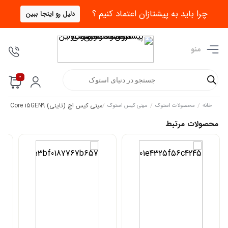
چرا باید به پیشتازان اعتماد کنیم ؟
دلیل رو اینجا ببین
منو
Products
0
search
/
/
/
مینی کیس اچ (تاینی) HP Elitedesk 800 G4 Core i5GEN9
خانه
محصولات استوک
مینی کیس استوک
محصولات مرتبط